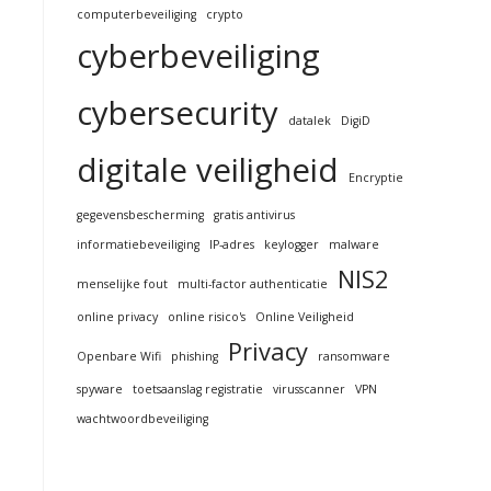
computerbeveiliging
crypto
cyberbeveiliging
cybersecurity
datalek
DigiD
digitale veiligheid
Encryptie
gegevensbescherming
gratis antivirus
informatiebeveiliging
IP-adres
keylogger
malware
NIS2
menselijke fout
multi-factor authenticatie
online privacy
online risico's
Online Veiligheid
Privacy
Openbare Wifi
phishing
ransomware
spyware
toetsaanslag registratie
virusscanner
VPN
wachtwoordbeveiliging