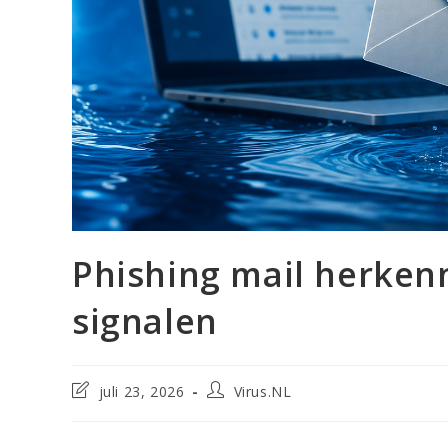
Phishing mail herken
signalen
Laatste
Bericht
juli 23, 2026
Virus.NL
wijziging
auteur:
in
bericht: