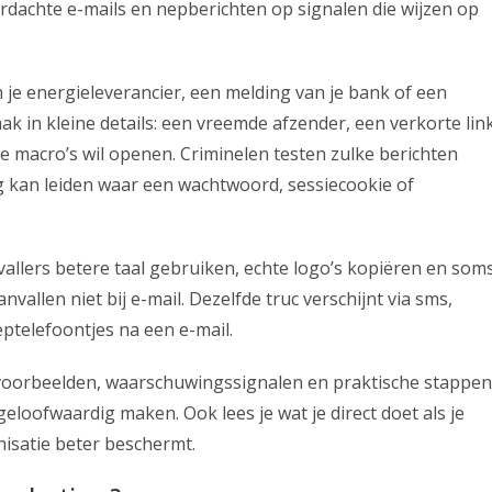
rdachte e-mails en nepberichten op signalen die wijzen op
n je energieleverancier, een melding van je bank of een
ak in kleine details: een vreemde afzender, een verkorte link
ie macro’s wil openen. Criminelen testen zulke berichten
g kan leiden waar een wachtwoord, sessiecookie of
allers betere taal gebruiken, echte logo’s kopiëren en som
allen niet bij e-mail. Dezelfde truc verschijnt via sms,
telefoontjes na een e-mail.
t voorbeelden, waarschuwingssignalen en praktische stappen
 geloofwaardig maken. Ook lees je wat je direct doet als je
anisatie beter beschermt.