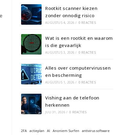
Rootkit scanner kiezen
zonder onnodig risico
te
AUGUSTUS 4, 2026
/
0 REACTIES
Wat is een rootkit en waarom
is die gevaarlijk
AUGUSTUS 3, 2026
/
0 REACTIES
Alles over computervirussen
en bescherming
AUGUSTUS 1, 2026
/
0 REACTIES
Vishing aan de telefoon
herkennen
JULI 31, 2026
/
0 REACTIES
2FA
actieplan
AI
Anoniem Surfen
antivirus software