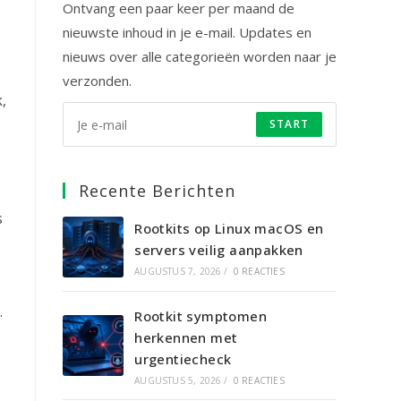
Ontvang een paar keer per maand de
nieuwste inhoud in je e-mail. Updates en
nieuws over alle categorieën worden naar je
verzonden.
,
START
Recente Berichten
s
Rootkits op Linux macOS en
servers veilig aanpakken
AUGUSTUS 7, 2026
/
0 REACTIES
.
Rootkit symptomen
herkennen met
urgentiecheck
AUGUSTUS 5, 2026
/
0 REACTIES