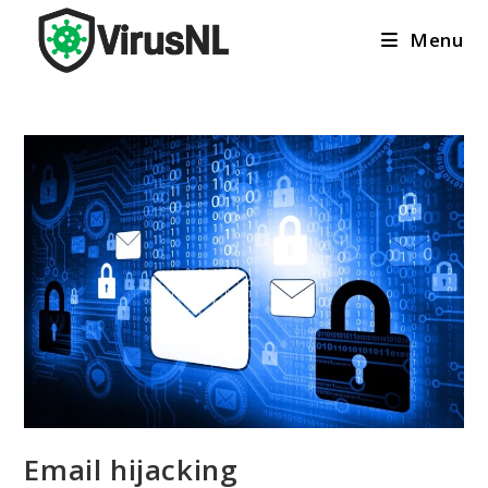
Ga
Menu
naar
inhoud
Email hijacking