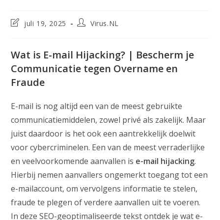
Laatste
Bericht
juli 19, 2025
Virus.NL
wijziging
auteur:
in
bericht:
Wat is E-mail Hijacking? | Bescherm je
Communicatie tegen Overname en
Fraude
E-mail is nog altijd een van de meest gebruikte
communicatiemiddelen, zowel privé als zakelijk. Maar
juist daardoor is het ook een aantrekkelijk doelwit
voor cybercriminelen. Een van de meest verraderlijke
en veelvoorkomende aanvallen is
e-mail hijacking
.
Hierbij nemen aanvallers ongemerkt toegang tot een
e-mailaccount, om vervolgens informatie te stelen,
fraude te plegen of verdere aanvallen uit te voeren.
In deze SEO-geoptimaliseerde tekst ontdek je wat e-