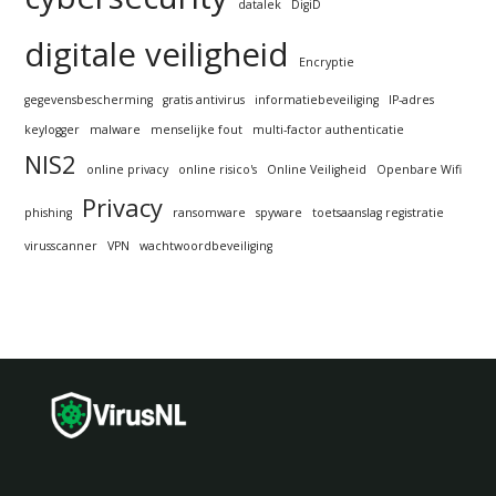
datalek
DigiD
digitale veiligheid
Encryptie
gegevensbescherming
gratis antivirus
informatiebeveiliging
IP-adres
keylogger
malware
menselijke fout
multi-factor authenticatie
NIS2
online privacy
online risico's
Online Veiligheid
Openbare Wifi
Privacy
phishing
ransomware
spyware
toetsaanslag registratie
virusscanner
VPN
wachtwoordbeveiliging