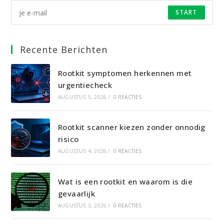
START
Recente Berichten
Rootkit symptomen herkennen met
urgentiecheck
AUGUSTUS 5, 2026
/
0 REACTIES
Rootkit scanner kiezen zonder onnodig
risico
AUGUSTUS 4, 2026
/
0 REACTIES
Wat is een rootkit en waarom is die
gevaarlijk
AUGUSTUS 3, 2026
/
0 REACTIES