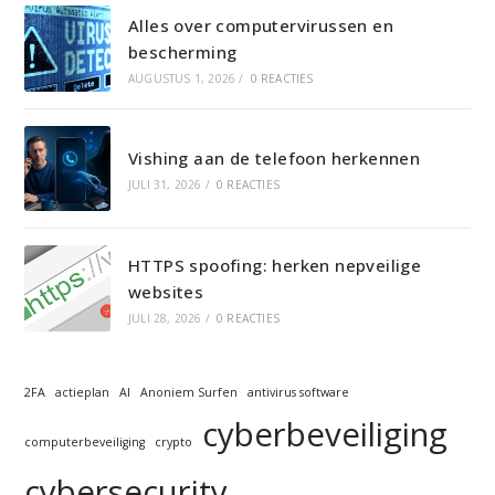
Alles over computervirussen en
bescherming
AUGUSTUS 1, 2026
/
0 REACTIES
Vishing aan de telefoon herkennen
JULI 31, 2026
/
0 REACTIES
HTTPS spoofing: herken nepveilige
websites
JULI 28, 2026
/
0 REACTIES
2FA
actieplan
AI
Anoniem Surfen
antivirus software
cyberbeveiliging
computerbeveiliging
crypto
cybersecurity