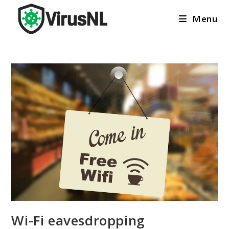
Ga
Menu
naar
inhoud
Wi-Fi eavesdropping