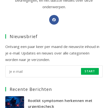
bedreigingen, en het laatste nieuws over deze
onderwerpen.
Opent
in
een
Nieuwsbrief
nieuwe
tab
Ontvang een paar keer per maand de nieuwste inhoud in
je e-mail. Updates en nieuws over alle categorieën
worden naar je verzonden.
START
Recente Berichten
Rootkit symptomen herkennen met
urgentiecheck