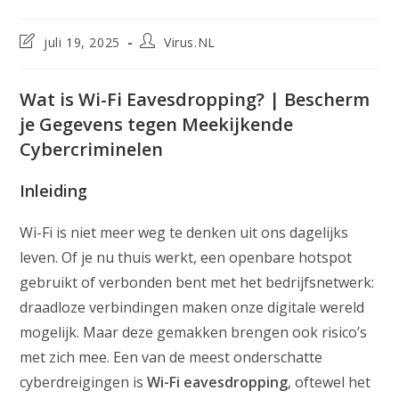
Laatste
Bericht
juli 19, 2025
Virus.NL
wijziging
auteur:
in
bericht:
Wat is Wi-Fi Eavesdropping? | Bescherm
je Gegevens tegen Meekijkende
Cybercriminelen
Inleiding
Wi-Fi is niet meer weg te denken uit ons dagelijks
leven. Of je nu thuis werkt, een openbare hotspot
gebruikt of verbonden bent met het bedrijfsnetwerk:
draadloze verbindingen maken onze digitale wereld
mogelijk. Maar deze gemakken brengen ook risico’s
met zich mee. Een van de meest onderschatte
cyberdreigingen is
Wi-Fi eavesdropping
, oftewel het