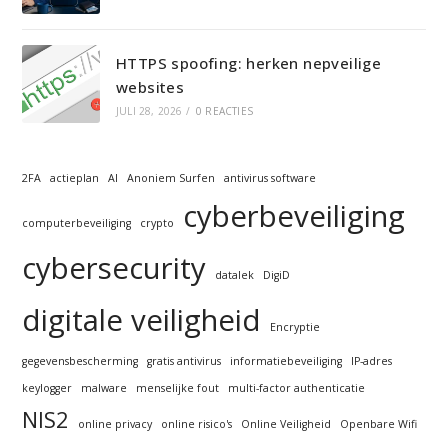
HTTPS spoofing: herken nepveilige
websites
JULI 28, 2026
/
0 REACTIES
2FA
actieplan
AI
Anoniem Surfen
antivirus software
cyberbeveiliging
computerbeveiliging
crypto
cybersecurity
datalek
DigiD
digitale veiligheid
Encryptie
gegevensbescherming
gratis antivirus
informatiebeveiliging
IP-adres
keylogger
malware
menselijke fout
multi-factor authenticatie
NIS2
online privacy
online risico's
Online Veiligheid
Openbare Wifi