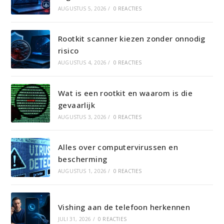
AUGUSTUS 5, 2026
/
0 REACTIES
Rootkit scanner kiezen zonder onnodig
risico
AUGUSTUS 4, 2026
/
0 REACTIES
Wat is een rootkit en waarom is die
gevaarlijk
AUGUSTUS 3, 2026
/
0 REACTIES
Alles over computervirussen en
bescherming
AUGUSTUS 1, 2026
/
0 REACTIES
Vishing aan de telefoon herkennen
JULI 31, 2026
/
0 REACTIES