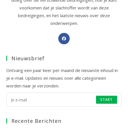
uitleg over de verschillende bedreigingen, hoe je kunt
voorkomen dat je slachtoffer wordt van deze
bedreigingen, en het laatste nieuws over deze
onderwerpen.
Opent
in
een
Nieuwsbrief
nieuwe
tab
Ontvang een paar keer per maand de nieuwste inhoud in
je e-mail. Updates en nieuws over alle categorieën
worden naar je verzonden.
START
Recente Berichten