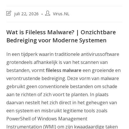
Laatste
Bericht
juli 22, 2026
Virus.NL
wijziging
auteur:
in
bericht:
Wat is Fileless Malware? | Onzichtbare
Bedreiging voor Moderne Systemen
In een tijdperk waarin traditionele antivirussoftware
grotendeels afhankelijk is van het scannen van
bestanden, vormt
fileless malware
een groeiende en
verontrustende bedreiging. Deze vorm van malware
gebruikt geen conventionele bestanden om schade
aan te richten of zich voort te planten. In plaats
daarvan nestelt het zich direct in het geheugen van
een systeem en misbruikt legitieme tools zoals
PowerShell of Windows Management
Instrumentation (WMI) om zijn kwaadaardige taken