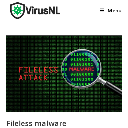
Ga
Menu
naar
inhoud
Fileless malware