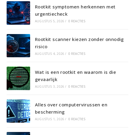
Rootkit symptomen herkennen met
urgentiecheck
AUGUSTUS 5, 2026
/
0 REACTIES
Rootkit scanner kiezen zonder onnodig
risico
AUGUSTUS 4, 2026
/
0 REACTIES
Wat is een rootkit en waarom is die
gevaarlijk
AUGUSTUS 3, 2026
/
0 REACTIES
Alles over computervirussen en
bescherming
AUGUSTUS 1, 2026
/
0 REACTIES