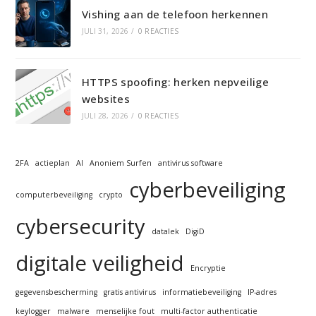
Vishing aan de telefoon herkennen
JULI 31, 2026
/
0 REACTIES
HTTPS spoofing: herken nepveilige
websites
JULI 28, 2026
/
0 REACTIES
2FA
actieplan
AI
Anoniem Surfen
antivirus software
cyberbeveiliging
computerbeveiliging
crypto
cybersecurity
datalek
DigiD
digitale veiligheid
Encryptie
gegevensbescherming
gratis antivirus
informatiebeveiliging
IP-adres
keylogger
malware
menselijke fout
multi-factor authenticatie