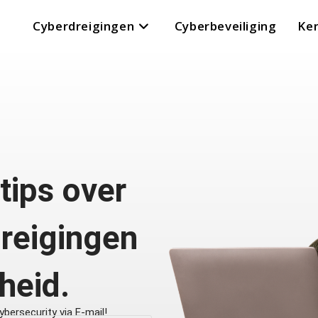
Cyberdreigingen
Cyberbeveiliging
Ke
 tips over
reigingen
gheid.
bersecurity via E-mail!