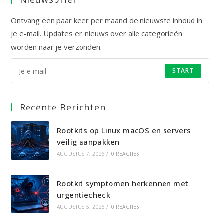
tab
Ontvang een paar keer per maand de nieuwste inhoud in
je e-mail. Updates en nieuws over alle categorieën
worden naar je verzonden.
START
Recente Berichten
Rootkits op Linux macOS en servers
veilig aanpakken
AUGUSTUS 7, 2026
/
0 REACTIES
Rootkit symptomen herkennen met
urgentiecheck
AUGUSTUS 5, 2026
/
0 REACTIES