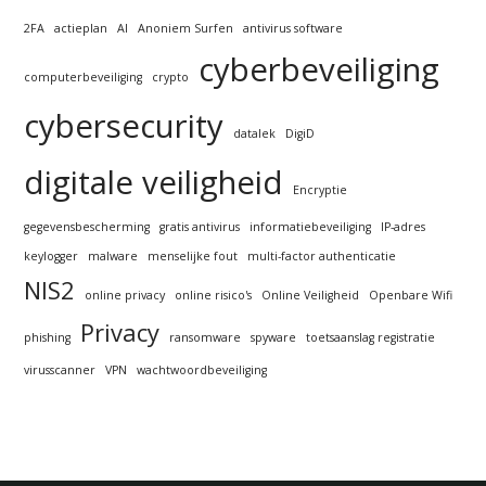
2FA
actieplan
AI
Anoniem Surfen
antivirus software
cyberbeveiliging
computerbeveiliging
crypto
cybersecurity
datalek
DigiD
digitale veiligheid
Encryptie
gegevensbescherming
gratis antivirus
informatiebeveiliging
IP-adres
keylogger
malware
menselijke fout
multi-factor authenticatie
NIS2
online privacy
online risico's
Online Veiligheid
Openbare Wifi
Privacy
phishing
ransomware
spyware
toetsaanslag registratie
virusscanner
VPN
wachtwoordbeveiliging