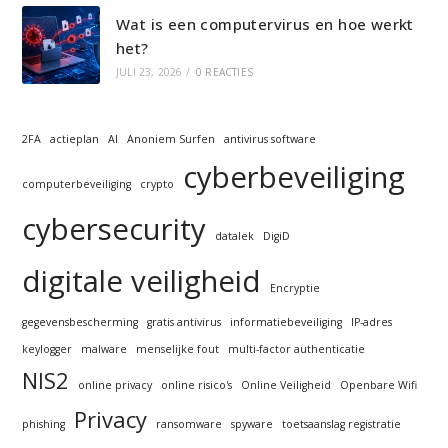
Wat is een computervirus en hoe werkt
het?
JULI 23, 2026
/
0 REACTIES
2FA
actieplan
AI
Anoniem Surfen
antivirus software
cyberbeveiliging
computerbeveiliging
crypto
cybersecurity
datalek
DigiD
digitale veiligheid
Encryptie
gegevensbescherming
gratis antivirus
informatiebeveiliging
IP-adres
keylogger
malware
menselijke fout
multi-factor authenticatie
NIS2
online privacy
online risico's
Online Veiligheid
Openbare Wifi
Privacy
phishing
ransomware
spyware
toetsaanslag registratie