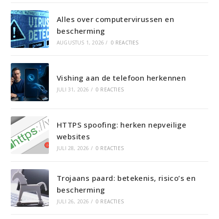
Alles over computervirussen en
bescherming
AUGUSTUS 1, 2026
/
0 REACTIES
Vishing aan de telefoon herkennen
JULI 31, 2026
/
0 REACTIES
HTTPS spoofing: herken nepveilige
websites
JULI 28, 2026
/
0 REACTIES
Trojaans paard: betekenis, risico’s en
bescherming
JULI 26, 2026
/
0 REACTIES