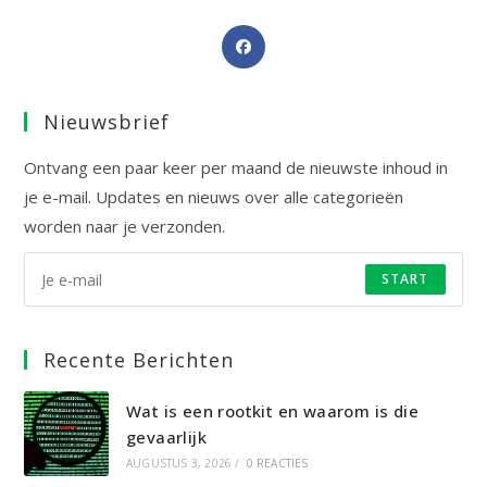
Opent
in
een
Nieuwsbrief
nieuwe
tab
Ontvang een paar keer per maand de nieuwste inhoud in
je e-mail. Updates en nieuws over alle categorieën
worden naar je verzonden.
START
Recente Berichten
Wat is een rootkit en waarom is die
gevaarlijk
AUGUSTUS 3, 2026
/
0 REACTIES