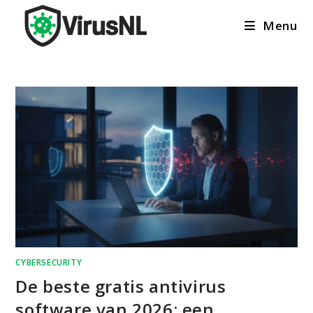
Ga
Menu
naar
inhoud
CYBERSECURITY
De beste gratis antivirus
software van 2026: een