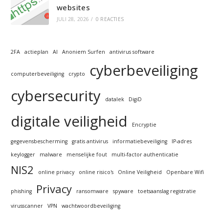
websites
JULI 28, 2026
/
0 REACTIES
2FA
actieplan
AI
Anoniem Surfen
antivirus software
cyberbeveiliging
computerbeveiliging
crypto
cybersecurity
datalek
DigiD
digitale veiligheid
Encryptie
gegevensbescherming
gratis antivirus
informatiebeveiliging
IP-adres
keylogger
malware
menselijke fout
multi-factor authenticatie
NIS2
online privacy
online risico's
Online Veiligheid
Openbare Wifi
Privacy
phishing
ransomware
spyware
toetsaanslag registratie
virusscanner
VPN
wachtwoordbeveiliging