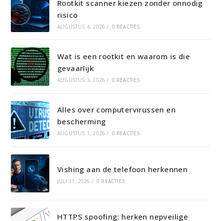
Rootkit scanner kiezen zonder onnodig
risico
AUGUSTUS 4, 2026
/
0 REACTIES
Wat is een rootkit en waarom is die
gevaarlijk
AUGUSTUS 3, 2026
/
0 REACTIES
Alles over computervirussen en
bescherming
AUGUSTUS 1, 2026
/
0 REACTIES
Vishing aan de telefoon herkennen
JULI 31, 2026
/
0 REACTIES
HTTPS spoofing: herken nepveilige