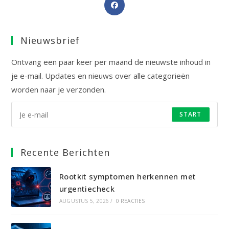
Opent
in
een
Nieuwsbrief
nieuwe
tab
Ontvang een paar keer per maand de nieuwste inhoud in
je e-mail. Updates en nieuws over alle categorieën
worden naar je verzonden.
START
Recente Berichten
Rootkit symptomen herkennen met
urgentiecheck
AUGUSTUS 5, 2026
/
0 REACTIES