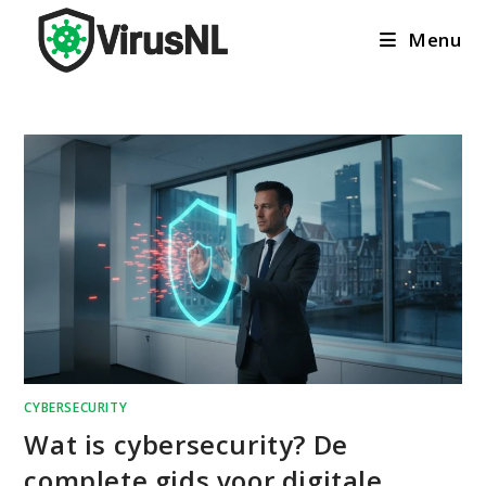
Ga
Menu
naar
inhoud
CYBERSECURITY
Wat is cybersecurity? De
complete gids voor digitale