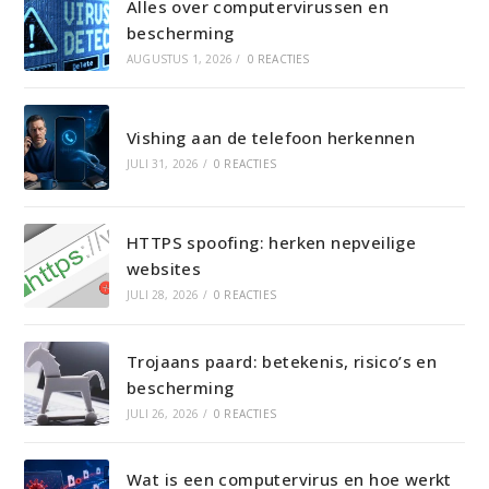
Alles over computervirussen en
bescherming
AUGUSTUS 1, 2026
/
0 REACTIES
Vishing aan de telefoon herkennen
JULI 31, 2026
/
0 REACTIES
HTTPS spoofing: herken nepveilige
websites
JULI 28, 2026
/
0 REACTIES
Trojaans paard: betekenis, risico’s en
bescherming
JULI 26, 2026
/
0 REACTIES
Wat is een computervirus en hoe werkt