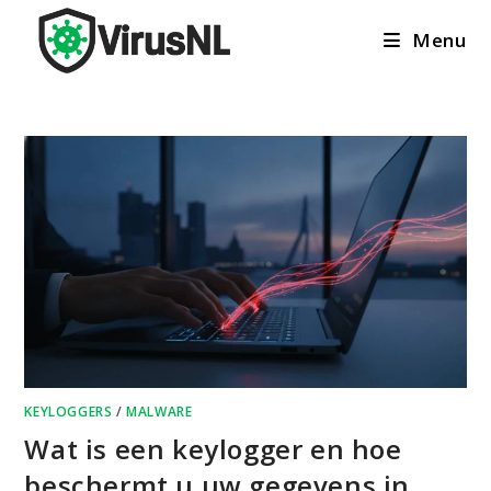
Ga
Menu
naar
inhoud
KEYLOGGERS
/
MALWARE
Wat is een keylogger en hoe
beschermt u uw gegevens in