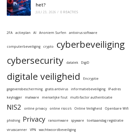
het?
JULI 23, 2026
/
0 REACTIES
2FA
actieplan
AI
Anoniem Surfen
antivirus software
cyberbeveiliging
computerbeveiliging
crypto
cybersecurity
datalek
DigiD
digitale veiligheid
Encryptie
gegevensbescherming
gratis antivirus
informatiebeveiliging
IP-adres
keylogger
malware
menselijke fout
multi-factor authenticatie
NIS2
online privacy
online risico's
Online Veiligheid
Openbare Wifi
Privacy
phishing
ransomware
spyware
toetsaanslag registratie
virusscanner
VPN
wachtwoordbeveiliging