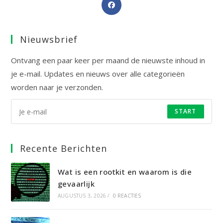
Opent
in
een
Nieuwsbrief
nieuwe
tab
Ontvang een paar keer per maand de nieuwste inhoud in
je e-mail. Updates en nieuws over alle categorieën
worden naar je verzonden.
START
Recente Berichten
Wat is een rootkit en waarom is die
gevaarlijk
AUGUSTUS 3, 2026
/
0 REACTIES