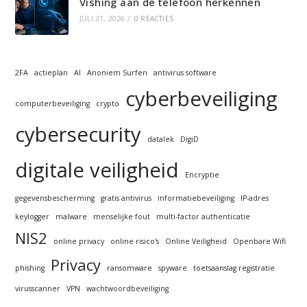
Vishing aan de telefoon herkennen
JULI 31, 2026
/
0 REACTIES
2FA
actieplan
AI
Anoniem Surfen
antivirus software
cyberbeveiliging
computerbeveiliging
crypto
cybersecurity
datalek
DigiD
digitale veiligheid
Encryptie
gegevensbescherming
gratis antivirus
informatiebeveiliging
IP-adres
keylogger
malware
menselijke fout
multi-factor authenticatie
NIS2
online privacy
online risico's
Online Veiligheid
Openbare Wifi
Privacy
phishing
ransomware
spyware
toetsaanslag registratie
virusscanner
VPN
wachtwoordbeveiliging