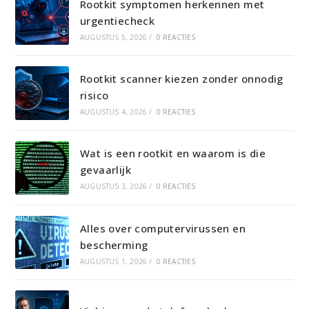
Rootkit symptomen herkennen met
urgentiecheck
AUGUSTUS 5, 2026
/
0 REACTIES
Rootkit scanner kiezen zonder onnodig
risico
AUGUSTUS 4, 2026
/
0 REACTIES
Wat is een rootkit en waarom is die
gevaarlijk
AUGUSTUS 3, 2026
/
0 REACTIES
Alles over computervirussen en
bescherming
AUGUSTUS 1, 2026
/
0 REACTIES