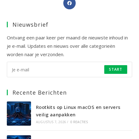
Opent
in
een
Nieuwsbrief
nieuwe
tab
Ontvang een paar keer per maand de nieuwste inhoud in
je e-mail. Updates en nieuws over alle categorieën
worden naar je verzonden.
START
Recente Berichten
Rootkits op Linux macOS en servers
veilig aanpakken
AUGUSTUS 7, 2026
/
0 REACTIES