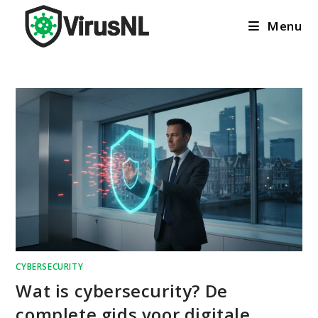
Ga
Menu
naar
inhoud
CYBERSECURITY
Wat is cybersecurity? De
complete gids voor digitale