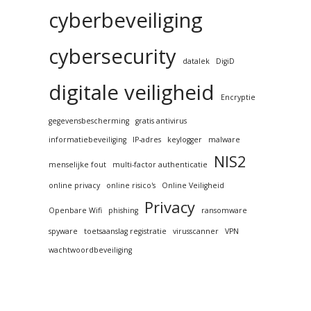
cyberbeveiliging
cybersecurity
datalek
DigiD
digitale veiligheid
Encryptie
gegevensbescherming
gratis antivirus
informatiebeveiliging
IP-adres
keylogger
malware
NIS2
menselijke fout
multi-factor authenticatie
online privacy
online risico's
Online Veiligheid
Privacy
Openbare Wifi
phishing
ransomware
spyware
toetsaanslag registratie
virusscanner
VPN
wachtwoordbeveiliging