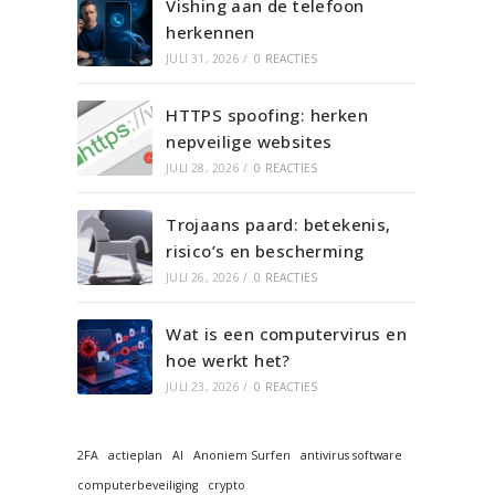
Vishing aan de telefoon
herkennen
JULI 31, 2026
/
0 REACTIES
HTTPS spoofing: herken
nepveilige websites
JULI 28, 2026
/
0 REACTIES
Trojaans paard: betekenis,
risico’s en bescherming
JULI 26, 2026
/
0 REACTIES
Wat is een computervirus en
hoe werkt het?
JULI 23, 2026
/
0 REACTIES
2FA
actieplan
AI
Anoniem Surfen
antivirus software
computerbeveiliging
crypto