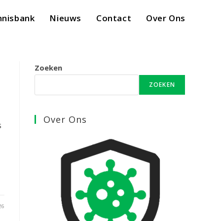
nnisbank
Nieuws
Contact
Over Ons
Zoeken
ZOEKEN
Over Ons
s
26