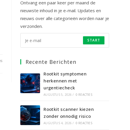
Ontvang een paar keer per maand de
nieuwste inhoud in je e-mail. Updates en
nieuws over alle categorieën worden naar je
verzonden.
START
Recente Berichten
26
Rootkit symptomen
herkennen met
urgentiecheck
AUGUSTUS 5, 2026
/
0 REACTIES
Rootkit scanner kiezen
zonder onnodig risico
AUGUSTUS 4, 2026
/
0 REACTIES