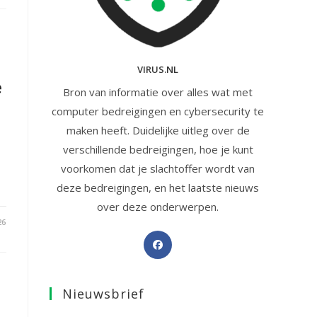
VIRUS.NL
e
Bron van informatie over alles wat met
computer bedreigingen en cybersecurity te
maken heeft. Duidelijke uitleg over de
verschillende bedreigingen, hoe je kunt
voorkomen dat je slachtoffer wordt van
deze bedreigingen, en het laatste nieuws
over deze onderwerpen.
26
Opent
in
een
Nieuwsbrief
nieuwe
tab