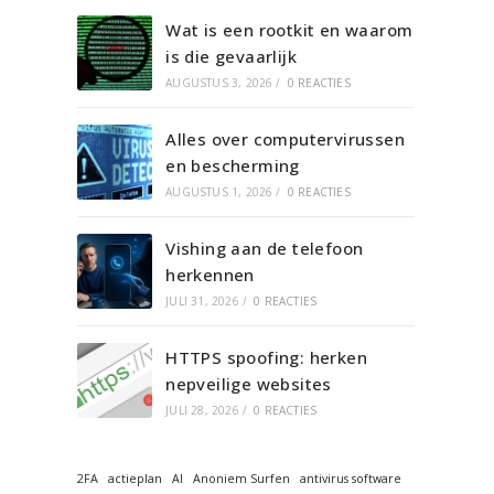
Wat is een rootkit en waarom
is die gevaarlijk
AUGUSTUS 3, 2026
/
0 REACTIES
Alles over computervirussen
en bescherming
AUGUSTUS 1, 2026
/
0 REACTIES
Vishing aan de telefoon
herkennen
JULI 31, 2026
/
0 REACTIES
HTTPS spoofing: herken
nepveilige websites
JULI 28, 2026
/
0 REACTIES
2FA
actieplan
AI
Anoniem Surfen
antivirus software