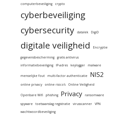
computerbeveiliging
crypto
cyberbeveiliging
cybersecurity
datalek
DigiD
digitale veiligheid
Encryptie
gegevensbescherming
gratis antivirus
informatiebeveiliging
IP-adres
keylogger
malware
NIS2
menselijke fout
multi-factor authenticatie
online privacy
online risico's
Online Veiligheid
Privacy
Openbare Wifi
phishing
ransomware
spyware
toetsaanslag registratie
virusscanner
VPN
wachtwoordbeveiliging